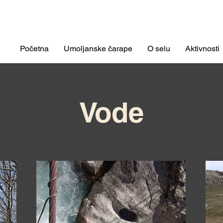
Početna
Umoljanske čarape
O selu
Aktivnosti
Vode