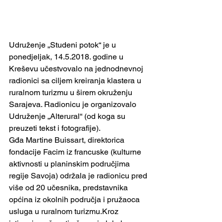
Udruženje „Studeni potok“ je u 
ponedjeljak, 14.5.2018. godine u 
Kreševu učestvovalo na jednodnevnoj 
radionici sa ciljem kreiranja klastera u 
ruralnom turizmu u širem okruženju 
Sarajeva. Radionicu je organizovalo 
Udruženje „Alterural“ (od koga su 
preuzeti tekst i fotografije).
Gđa Martine Buissart, direktorica 
fondacije Facim iz francuske (kulturne 
aktivnosti u planinskim područjima 
regije Savoja) održala je radionicu pred 
više od 20 učesnika, predstavnika 
općina iz okolnih područja i pružaoca 
usluga u ruralnom turizmu.Kroz 