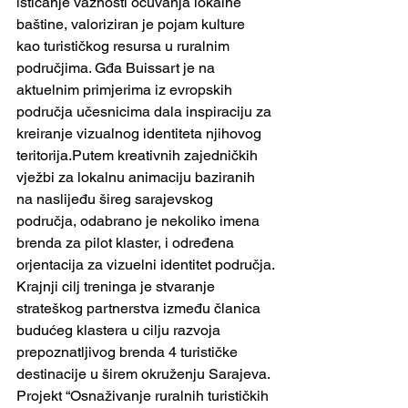
isticanje važnosti očuvanja lokalne 
baštine, valoriziran je pojam kulture 
kao turističkog resursa u ruralnim 
područjima. Gđa Buissart je na 
aktuelnim primjerima iz evropskih 
područja učesnicima dala inspiraciju za 
kreiranje vizualnog identiteta njihovog 
teritorija.Putem kreativnih zajedničkih 
vježbi za lokalnu animaciju baziranih 
na naslijeđu šireg sarajevskog 
područja, odabrano je nekoliko imena 
brenda za pilot klaster, i određena 
orjentacija za vizuelni identitet područja.
Krajnji cilj treninga je stvaranje 
strateškog partnerstva između članica 
budućeg klastera u cilju razvoja 
prepoznatljivog brenda 4 turističke 
destinacije u širem okruženju Sarajeva.
Projekt “Osnaživanje ruralnih turističkih 